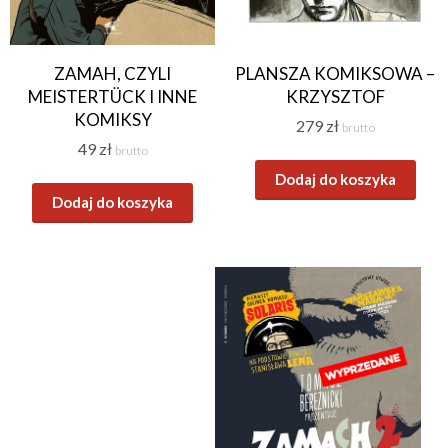
ZAMAH, CZYLI
PLANSZA KOMIKSOWA –
MEISTERTÜCK I INNE
KRZYSZTOF
KOMIKSY
279
zł
brutto
49
zł
brutto
Dodaj do koszyka
Dodaj do koszyka