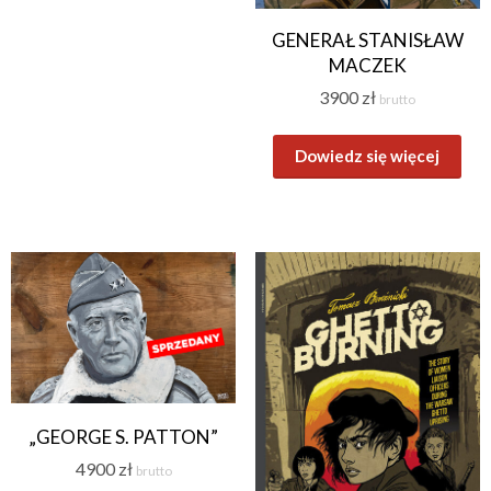
GENERAŁ STANISŁAW
MACZEK
3900
zł
brutto
Dowiedz się więcej
„GEORGE S. PATTON”
4900
zł
brutto