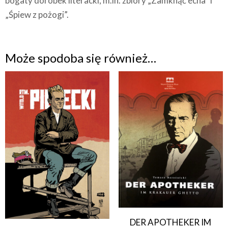
bogaty dorobek literacki, m.in. zbiory „Zamknąć echa” i
„Śpiew z pożogi”.
Może spodoba się również…
DER APOTHEKER IM