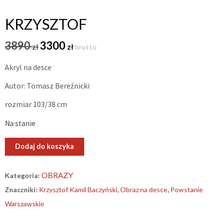
KRZYSZTOF
Pierwotna
Aktualna
3890
3300
zł
zł
brutto
cena
cena
Akryl na desce
wynosiła:
wynosi:
3890 zł.
3300 zł.
Autor: Tomasz Bereźnicki
rozmiar 103/38 cm
Na stanie
ilość
Dodaj do koszyka
Krzysztof
OBRAZY
Kategoria:
Znaczniki:
Krzysztof Kamil Baczyński
,
Obraz na desce
,
Powstanie
Warszawskie