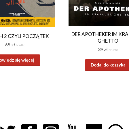
DER APOTHEKER IM KR
 2 CZYLI POCZĄTEK
GHETTO
65
zł
brutto
39
zł
brutto
owiedz się więcej
Dodaj do koszyka