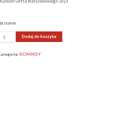
Muzeum Getta Warszawskiego 2023
Na stanie
lość
Dodaj do koszyka
Ghetto
urning
KOMIKSY
Kategoria: