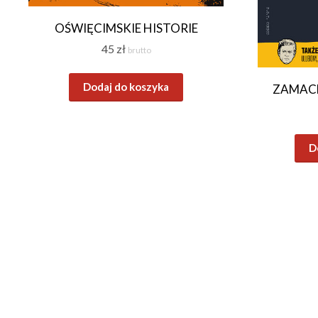
OŚWIĘCIMSKIE HISTORIE
45
zł
brutto
Dodaj do koszyka
ZAMACH
D