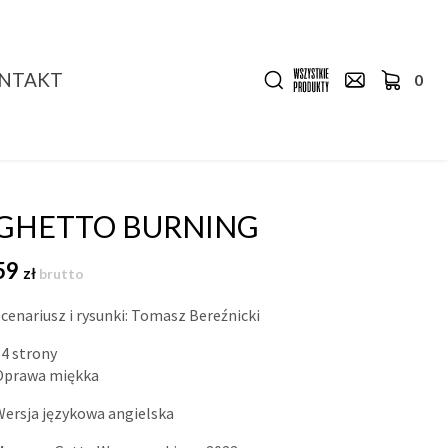
NTAKT
0
GHETTO BURNING
59
zł
brutto
Scenariusz i rysunki: Tomasz Bereźnicki
54 strony
Oprawa miękka
Wersja językowa angielska