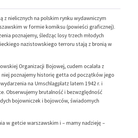
ą z nielicznych na polskim rynku wydawniczym
zawskim w formie komiksu (powieści graficznej).
zenia poznajemy, śledząc losy trzech młodych
eckiego nazistowskiego terroru stają z bronią w
dowskiej Organizacji Bojowej, cudem ocalała z
ęki niej poznajemy historię getta od początków jego
wydarzenia na Umschlagplatz latem 1942 r. i
ce. Obserwujemy brutalność i bezwzględność
odych bojowniczek i bojowców, świadomych
nia w getcie warszawskim i – mamy nadzieję –