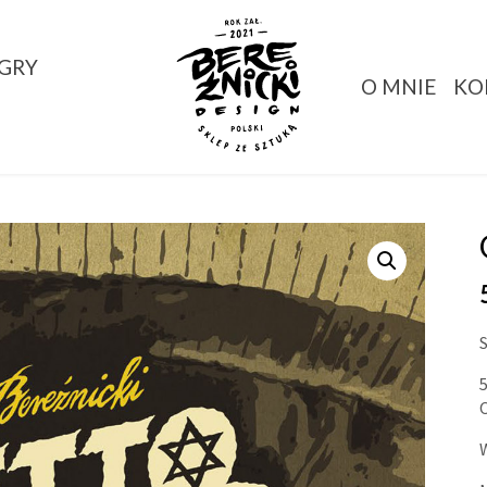
GRY
O MNIE
KO