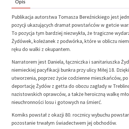
Opis
Publikacja autorstwa Tomasza Bereźnickiego jest jedn
pozycji ukazujących dramat powstańców w getcie wars
To pozycja tym bardziej niezwykła, że tragiczne wydar
Żydówek, koleżanek z podwórka, które w obliczu niemi
ręku do walki z okupantem.
Narratorem jest Daniela, łączniczka i sanitariuszka Ży
niemieckiej pacyfikacji bunkra przy ulicy Miłej 18. Dzi
utworzenia, poprzez życie codzienne mieszkańców, po 
deportację Żydów z getta do obozu zagłady w Treblin
nazistowskich oprawców, a także heroiczną walkę mł
nieuchronności losu i gotowych na śmierć.
Komiks powstał z okazji 80. rocznicy wybuchu powsta
pozostanie trwałym świadectwem jej obchodów.