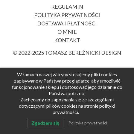
REGULAMIN
POLITYKA PRYWATNOŚCI
DOSTAWA I PŁATNOŚCI
O MNIE
KONTAKT
© 2022-2025
TOMASZ BEREŹNICKI DESIGN
W ramach naszej witryny stosujemy pliki cookies
zapisywane w Państwa przeglądarce, aby umożliwić
funkcjonowanie sklepu i dostosować jego działanie do
Państwa potrzeb.
Zachęcamy do zapoznania się ze szczegółami
dotyczącymi plików cookies na stronie polityki
prywatności.
Zgadzam się
Polityka prywatności