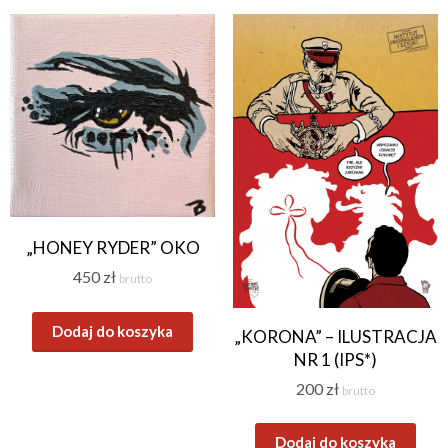
„HONEY RYDER” OKO
450
zł
brutto
Dodaj do koszyka
„KORONA” – ILUSTRACJA
NR 1 (IPS*)
200
zł
brutto
Dodaj do koszyka