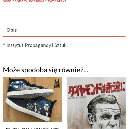
ilustracja
sean connery
,
Wisława Szymborska
nr
2
(IPS*)
Opis
* Instytut Propagandy i Sztuki
Może spodoba się również…