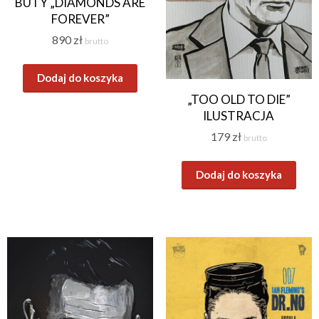
BUTY „DIAMONDS ARE
FOREVER”
890
zł
brutto
Dodaj do koszyka
„TOO OLD TO DIE”
ILUSTRACJA
179
zł
brutto
Dodaj do koszyka