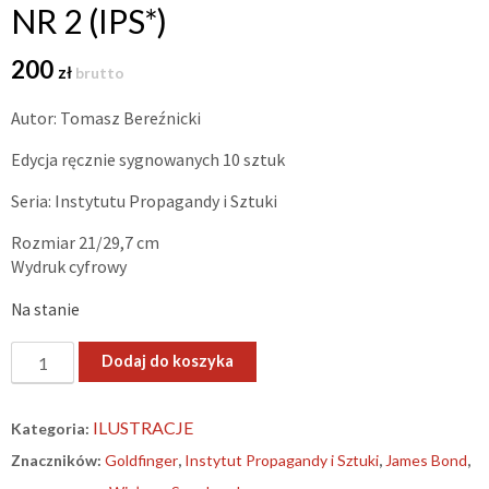
NR 2 (IPS*)
200
zł
brutto
Autor: Tomasz Bereźnicki
Edycja ręcznie sygnowanych 10 sztuk
Seria: Instytutu Propagandy i Sztuki
Rozmiar 21/29,7 cm
Wydruk cyfrowy
Na stanie
ilość
Dodaj do koszyka
„Goldfinger
w
ILUSTRACJE
Kategoria:
Zakopanem”
Znaczników:
Goldfinger
,
Instytut Propagandy i Sztuki
,
James Bond
,
–