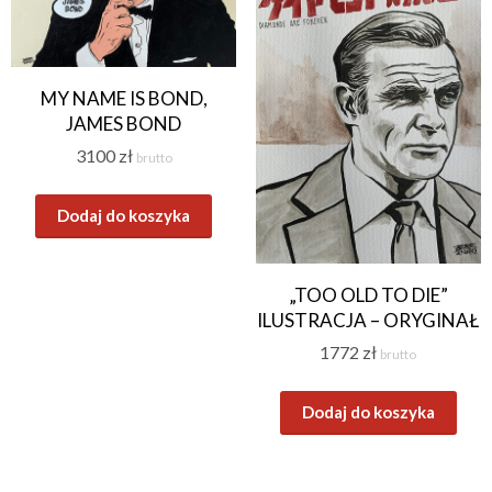
MY NAME IS BOND,
JAMES BOND
3100
zł
brutto
Dodaj do koszyka
„TOO OLD TO DIE”
ILUSTRACJA – ORYGINAŁ
1772
zł
brutto
Dodaj do koszyka