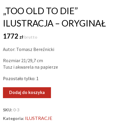
„TOO OLD TO DIE”
ILUSTRACJA – ORYGINAŁ
1772
zł
brutto
Autor: Tomasz Bereźnicki
Rozmiar 21/29,7 cm
Tusz i akwarela na papierze
Pozostało tylko: 1
ilość
Dodaj do koszyka
„Too
Old
SKU:
0-3
To
ILUSTRACJE
Kategoria:
Die”
ilustracja