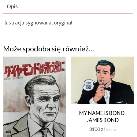
–
Opis
ORYGINAŁ
Ilustracja sygnowana, oryginał.
Może spodoba się również…
MY NAME IS BOND,
JAMES BOND
3100
zł
brutto