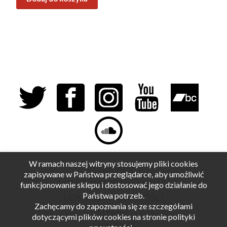
W ramach naszej witryny stosujemy pliki cookies
REGULAMIN
zapisywane w Państwa przeglądarce, aby umożliwić
POLITYKA PRYWATNOŚCI
funkcjonowanie sklepu i dostosować jego działanie do
Państwa potrzeb.
DOSTAWA I PŁATNOŚCI
Zachęcamy do zapoznania się ze szczegółami
O MNIE
dotyczącymi plików cookies na stronie polityki
KONTAKT