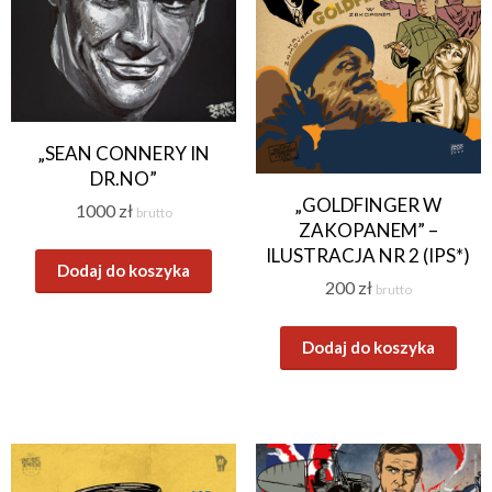
„SEAN CONNERY IN
DR.NO”
„GOLDFINGER W
1000
zł
brutto
ZAKOPANEM” –
ILUSTRACJA NR 2 (IPS*)
Dodaj do koszyka
200
zł
brutto
Dodaj do koszyka