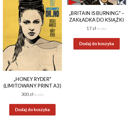
„BRITAIN IS BURNING” –
ZAKŁADKA DO KSIĄŻKI
17
zł
brutto
Dodaj do koszyka
„HONEY RYDER”
(LIMITOWANY PRINT A3)
300
zł
brutto
Dodaj do koszyka