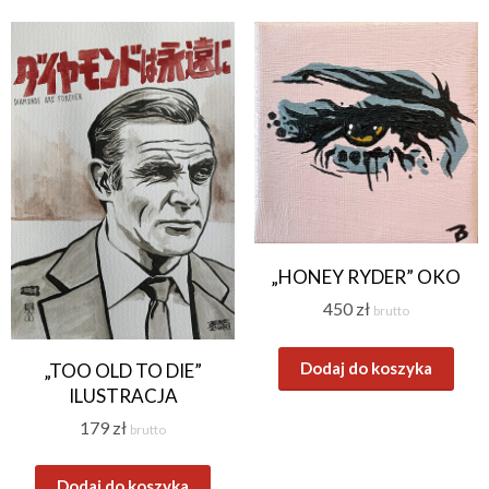
„HONEY RYDER” OKO
450
zł
brutto
Dodaj do koszyka
„TOO OLD TO DIE”
ILUSTRACJA
179
zł
brutto
Dodaj do koszyka