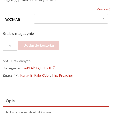
Wyczyść
ROZMAR
Brak w magazynie
ilość
Dodaj do koszyka
„The
Preacher”
SKU:
Brak danych
–
KANAŁ B
ODZIEŻ
Kategorie:
,
T-
SHIRT
Znaczniki:
Kanał B
,
Pale Rider
,
The Preacher
Opis
Informacje dodatkowe