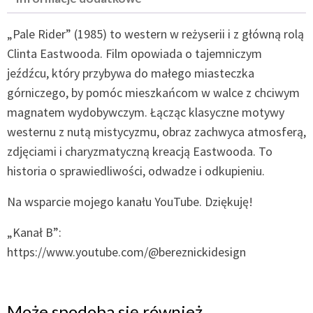
„Pale Rider” (1985) to western w reżyserii i z główną rolą
Clinta Eastwooda. Film opowiada o tajemniczym
jeźdźcu, który przybywa do małego miasteczka
górniczego, by pomóc mieszkańcom w walce z chciwym
magnatem wydobywczym. Łącząc klasyczne motywy
westernu z nutą mistycyzmu, obraz zachwyca atmosferą,
zdjęciami i charyzmatyczną kreacją Eastwooda. To
historia o sprawiedliwości, odwadze i odkupieniu.
Na wsparcie mojego kanału YouTube. Dziękuję!
„Kanał B”:
https://www.youtube.com/@bereznickidesign
Może spodoba się również…