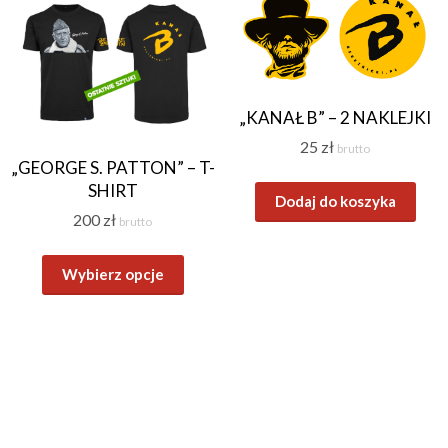
„KANAŁ B” – 2 NAKLEJKI
25
zł
brutto
„GEORGE S. PATTON” – T-
SHIRT
Dodaj do koszyka
200
zł
brutto
Ten
Wybierz opcje
produkt
ma
wiele
wariantów.
Opcje
można
wybrać