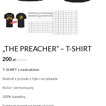
„THE PREACHER” – T-SHIRT
200
zł
brutto
T-SHIRT z nadrukiem
Nadruk z przodu z tyłu i na rękawie
Kolor: ciemnoszary
100% bawełny.
Sugeruję pranie na lewej stronie.