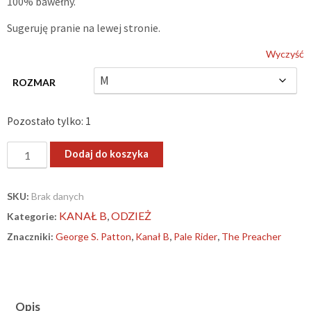
100% bawełny.
Sugeruję pranie na lewej stronie.
Wyczyść
ROZMAR
Pozostało tylko: 1
ilość
Dodaj do koszyka
„George
S.
SKU:
Brak danych
Patton”
KANAŁ B
ODZIEŻ
Kategorie:
,
–
T-
Znaczniki:
George S. Patton
,
Kanał B
,
Pale Rider
,
The Preacher
SHIRT
Opis