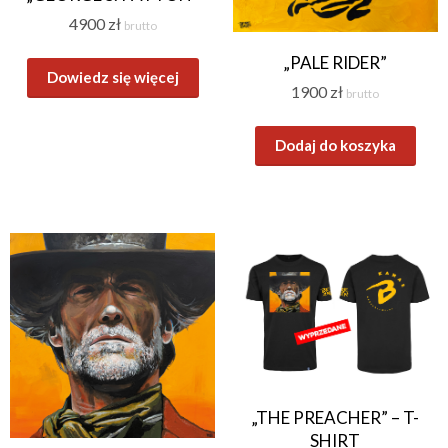
4900
zł
brutto
„PALE RIDER”
Dowiedz się więcej
1900
zł
brutto
Dodaj do koszyka
„THE PREACHER” – T-
SHIRT