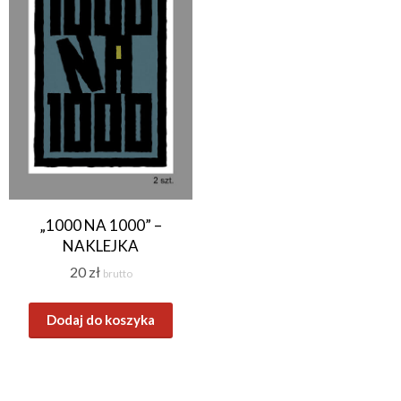
„1000 NA 1000” –
NAKLEJKA
20
zł
brutto
Dodaj do koszyka