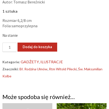
Autor: Tomasz Bereźnicki
1 sztuka
Rozmiar 6,2/8 cm
Folia samoprzylepna
Na stanie
ilość
Dodaj do koszyka
„Bring
+hem
GADŻETY
ILUSTRACJE
Kategorie:
,
Back!”
Znaczniki:
Bł. Rodzina Ulmów
,
Rtm Witold Pilecki
,
Św. Maksymilian
–
naklejka
Kolbe
nr
2
Może spodoba się również…