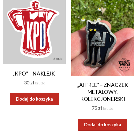
„KPO” – NAKLEJKI
30
zł
brutto
„AI FREE” – ZNACZEK
METALOWY,
KOLEKCJONERSKI
Dodaj do koszyka
75
zł
brutto
Dodaj do koszyka