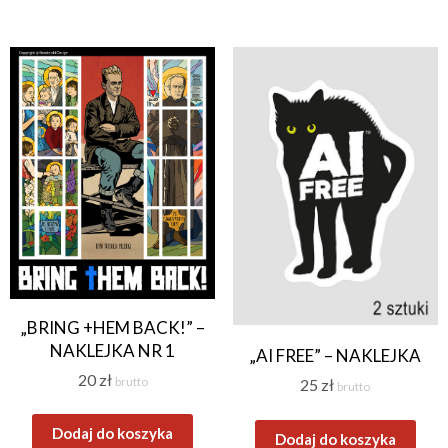
„BRING +HEM BACK!” –
NAKLEJKA NR 1
„AI FREE” – NAKLEJKA
20
zł
brutto
25
zł
brutto
Dodaj do koszyka
Dodaj do koszyka