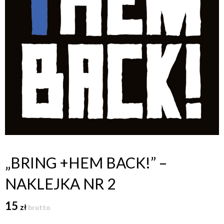
„BRING +HEM BACK!” –
NAKLEJKA NR 2
15
zł
brutto