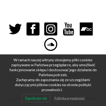
W ramach naszej witryny stosujemy pliki cookies
REGULAMIN
zapisywane w Państwa przeglądarce, aby umożliwić
POLITYKA PRYWATNOŚCI
funkcjonowanie sklepu i dostosować jego działanie do
Państwa potrzeb.
DOSTAWA I PŁATNOŚCI
Zachęcamy do zapoznania się ze szczegółami
O MNIE
dotyczącymi plików cookies na stronie polityki
KONTAKT
prywatności.
Zgadzam się
Polityka prywatności
© 2022-2025
TOMASZ BEREŹNICKI DESIGN