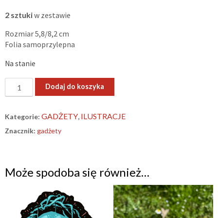
2 sztuki
w zestawie
Rozmiar 5,8/8,2 cm
Folia samoprzylepna
Na stanie
ilość
Dodaj do koszyka
„AI
FREE”
GADŻETY
ILUSTRACJE
Kategorie:
,
–
Znacznik:
gadżety
naklejka
Może spodoba się również…