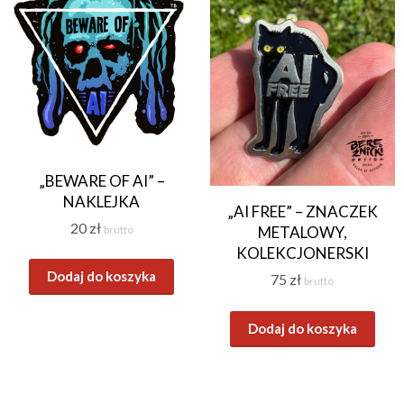
„BEWARE OF AI” –
NAKLEJKA
„AI FREE” – ZNACZEK
20
zł
METALOWY,
brutto
KOLEKCJONERSKI
Dodaj do koszyka
75
zł
brutto
Dodaj do koszyka