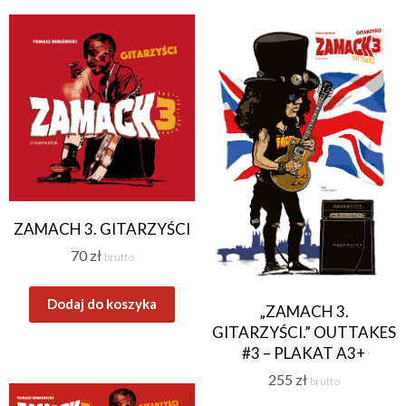
ZAMACH 3. GITARZYŚCI
70
zł
brutto
Dodaj do koszyka
„ZAMACH 3.
GITARZYŚCI.” OUTTAKES
#3 – PLAKAT A3+
255
zł
brutto