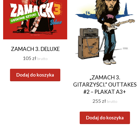
ZAMACH 3. DELUXE
105
zł
brutto
Dodaj do koszyka
„ZAMACH 3.
GITARZYŚCI.” OUTTAKES
#2 – PLAKAT A3+
255
zł
brutto
Dodaj do koszyka