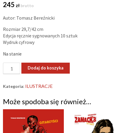
245
zł
brutto
Autor: Tomasz Bereźnicki
Rozmiar 29,7/42 cm
Edycja ręcznie sygnowanych 10 sztuk
Wydruk cyfrowy
Na stanie
ilość
Dodaj do koszyka
„Zamach
3.5,
ILUSTRACJE
Kategoria:
czyli
Perkusiści.”
Może spodoba się również…
–
plakat
A3