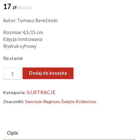
17
zł
brutto
Autor: Tomasz Bereźnicki
Rozmiar 4,5/15 cm
Edycja limitowana
Wydruk cyfrowy
Na stanie
ilość
Dodaj do koszyka
„Święte
Królestwo”
ILUSTRACJE
Kategoria:
–
Znaczniki:
Sanctum Regnum
,
Święte Królestwo
zakładka
Opis