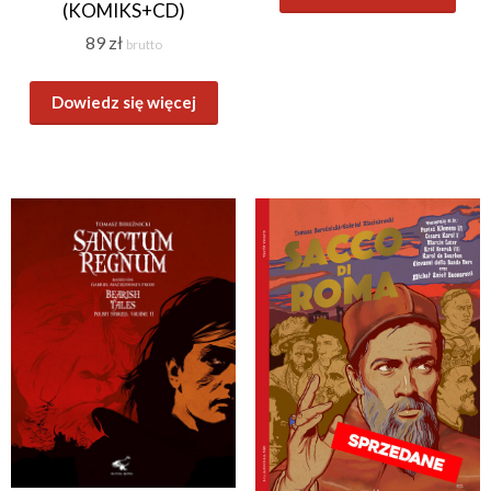
(KOMIKS+CD)
89
zł
brutto
Dowiedz się więcej