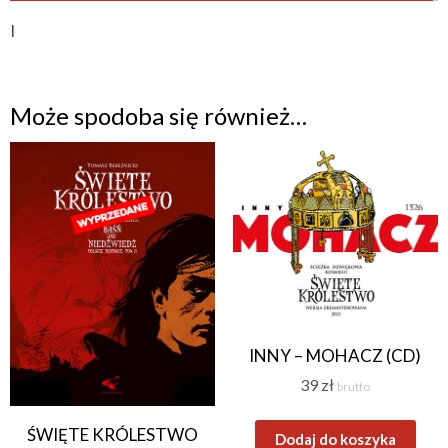
I
Może spodoba się również…
INNY – MOHACZ (CD)
39
zł
brutto
ŚWIĘTE KRÓLESTWO
Dodaj do koszyka