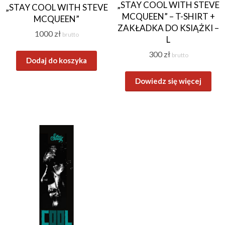
„STAY COOL WITH STEVE
„STAY COOL WITH STEVE
MCQUEEN” – T-SHIRT +
MCQUEEN”
ZAKŁADKA DO KSIĄŻKI –
1000
zł
brutto
L
300
zł
brutto
Dodaj do koszyka
Dowiedz się więcej