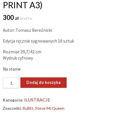
PRINT A3)
300
zł
brutto
Autor: Tomasz Bereźnicki
Edycja ręcznie sygnowanych 10 sztuk
Rozmiar 29,7/42 cm
Wydruk cyfrowy
Na stanie
ilość
Dodaj do koszyka
„Stay
cool
ILUSTRACJE
Kategoria:
withe
Znaczniki:
Bullitt
,
Steve McQueen
Steve
McQueen”
(limitowany