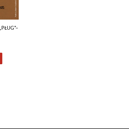
„PŁUG”–