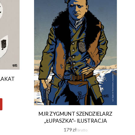
PLAKAT
MJR ZYGMUNT SZENDZIELARZ
„ŁUPASZKA”– ILUSTRACJA
179
zł
brutto