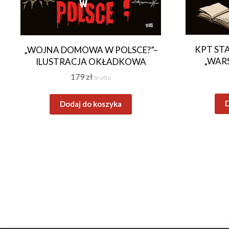
KPT ST
„WOJNA DOMOWA W POLSCE?”–
„WARS
ILUSTRACJA OKŁADKOWA
179
zł
brutto
D
Dodaj do koszyka