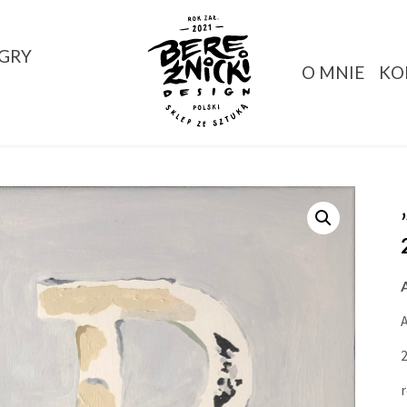
GRY
O MNIE
KO