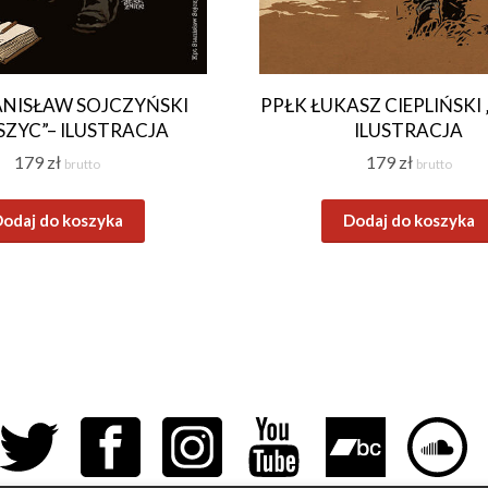
ANISŁAW SOJCZYŃSKI
PPŁK ŁUKASZ CIEPLIŃSKI 
ZYC”– ILUSTRACJA
ILUSTRACJA
179
zł
179
zł
brutto
brutto
odaj do koszyka
Dodaj do koszyka