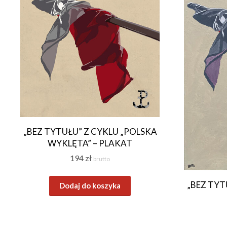
„BEZ TYTUŁU” Z CYKLU „POLSKA
WYKLĘTA” – PLAKAT
194
zł
brutto
„BEZ TYT
Dodaj do koszyka