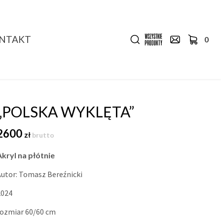
NTAKT
0
„POLSKA WYKLĘTA”
2600
zł
brutto
Akryl na płótnie
Autor: Tomasz Bereźnicki
2024
rozmiar 60/60 cm