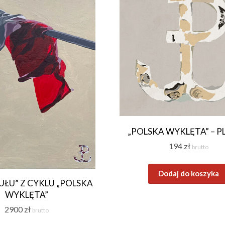
„POLSKA WYKLĘTA” – 
194
zł
brutto
Dodaj do koszyka
UŁU” Z CYKLU „POLSKA
WYKLĘTA”
2900
zł
brutto