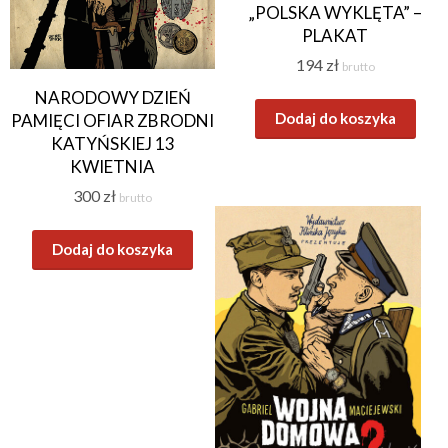
„POLSKA WYKLĘTA” –
PLAKAT
194
zł
brutto
NARODOWY DZIEŃ
Dodaj do koszyka
PAMIĘCI OFIAR ZBRODNI
KATYŃSKIEJ 13
KWIETNIA
300
zł
brutto
Dodaj do koszyka