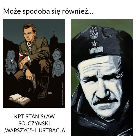
„Żołnierzy
Może spodoba się również…
Wyklętych”
KPT STANISŁAW
SOJCZYŃSKI
„WARSZYC”– ILUSTRACJA