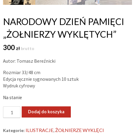
NARODOWY DZIEŃ PAMIĘCI
„ŻOŁNIERZY WYKLĘTYCH”
300
zł
brutto
Autor: Tomasz Bereźnicki
Rozmiar 33/48 cm
Edycja ręcznie sygnowanych 10 sztuk
Wydruk cyfrowy
Na stanie
ilość
Dodaj do koszyka
Narodowy
dzień
ILUSTRACJE
ŻOŁNIERZE WYKLĘCI
Kategorie:
,
pamięci