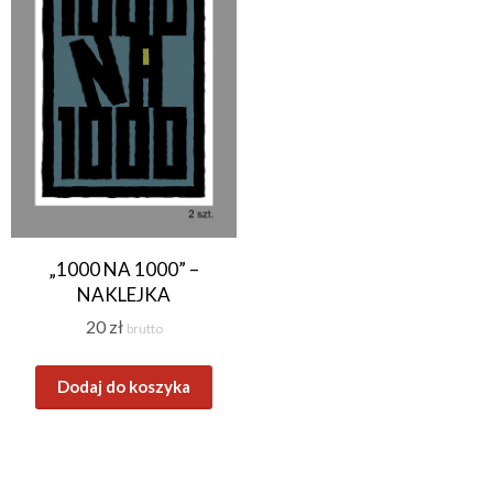
„1000 NA 1000” –
NAKLEJKA
20
zł
brutto
Dodaj do koszyka