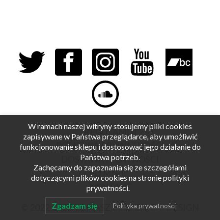
W ramach naszej witryny stosujemy pliki cookies
REGULAMIN
zapisywane w Państwa przeglądarce, aby umożliwić
POLITYKA PRYWATNOŚCI
funkcjonowanie sklepu i dostosować jego działanie do
Państwa potrzeb.
DOSTAWA I PŁATNOŚCI
Zachęcamy do zapoznania się ze szczegółami
O MNIE
dotyczącymi plików cookies na stronie polityki
KONTAKT
prywatności.
Zgadzam się
Polityka prywatności
© 2022-2025
TOMASZ BEREŹNICKI DESIGN