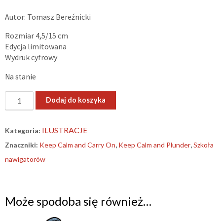
Autor: Tomasz Bereźnicki
Rozmiar 4,5/15 cm
Edycja limitowana
Wydruk cyfrowy
Na stanie
ilość
Dodaj do koszyka
„Keep
Calm
ILUSTRACJE
Kategoria:
and
Znaczniki:
Keep Calm and Carry On
,
Keep Calm and Plunder
,
Szkoła
Plunder”
–
nawigatorów
zakładka
Może spodoba się również…