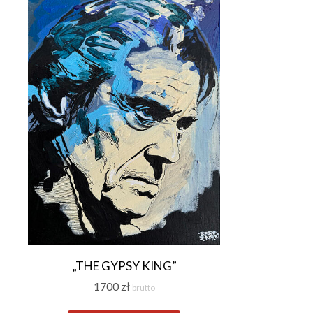
„THE GYPSY KING”
1700
zł
brutto