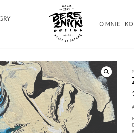
GRY
O MNIE
KO