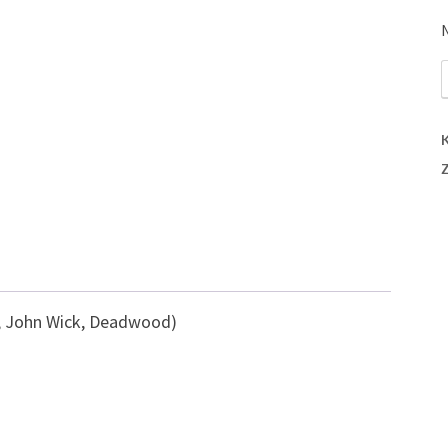
i
„
K
z
k
t, John Wick, Deadwood)