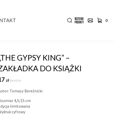
NTAKT
0
„THE GYPSY KING” –
ZAKŁADKA DO KSIĄŻKI
17
zł
brutto
Autor: Tomasz Bereźnicki
Rozmiar 4,5/15 cm
Edycja limitowana
Wydruk cyfrowy