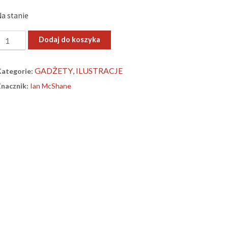
Na stanie
lość
Dodaj do koszyka
The
Gypsy
GADŻETY
ILUSTRACJE
Kategorie:
,
ing”
Znacznik:
Ian McShane
–
akładka
do
siążki