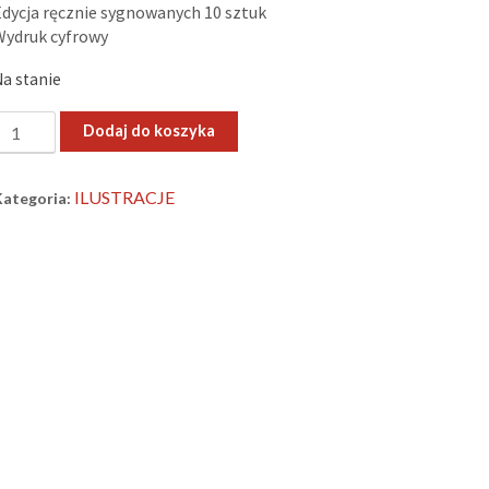
Edycja ręcznie sygnowanych 10 sztuk
Wydruk cyfrowy
Na stanie
lość
Dodaj do koszyka
George
Waszyngton
ILUSTRACJE
Kategoria:
adeusz
ościuszko
–
lakat