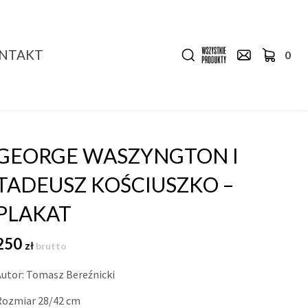
NTAKT
0
GEORGE WASZYNGTON I
TADEUSZ KOŚCIUSZKO –
PLAKAT
250
zł
brutto
Autor: Tomasz Bereźnicki
Rozmiar 28/42 cm