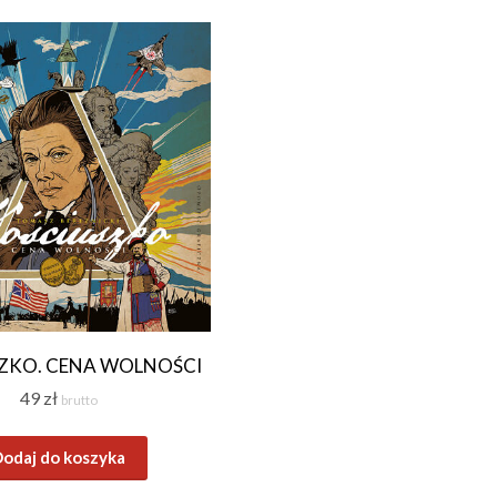
ZKO. CENA WOLNOŚCI
49
zł
brutto
odaj do koszyka