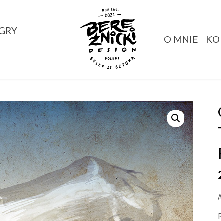
GRY
O MNIE
KO