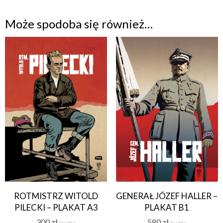
Może spodoba się również…
ROTMISTRZ WITOLD
GENERAŁ JÓZEF HALLER –
PILECKI – PLAKAT A3
PLAKAT B1
300
zł
580
zł
brutto
brutto