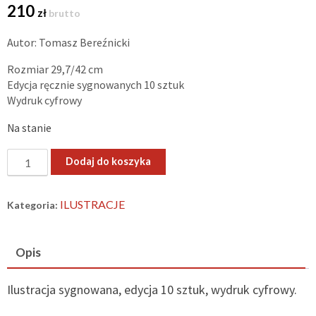
210
zł
brutto
Autor: Tomasz Bereźnicki
Rozmiar 29,7/42 cm
Edycja ręcznie sygnowanych 10 sztuk
Wydruk cyfrowy
Na stanie
ilość
Dodaj do koszyka
Generał
Józef
ILUSTRACJE
Kategoria:
Haller
–
plakat
Opis
A3
Ilustracja sygnowana, edycja 10 sztuk, wydruk cyfrowy.