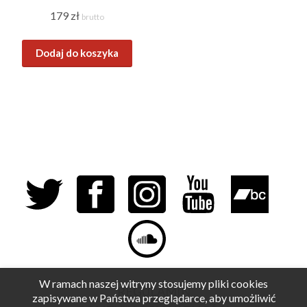
179
zł
brutto
Dodaj do koszyka
W ramach naszej witryny stosujemy pliki cookies
REGULAMIN
zapisywane w Państwa przeglądarce, aby umożliwić