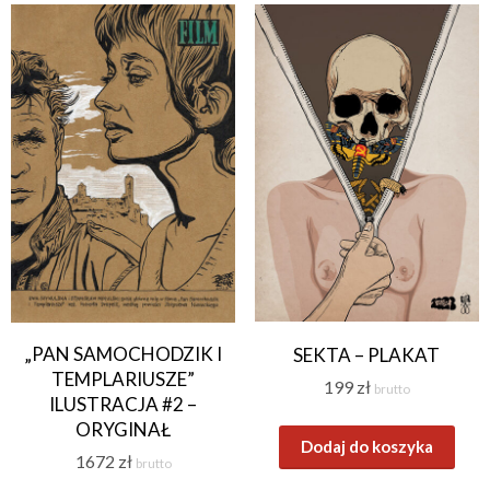
„PAN SAMOCHODZIK I
SEKTA – PLAKAT
TEMPLARIUSZE”
199
zł
brutto
ILUSTRACJA #2 –
ORYGINAŁ
Dodaj do koszyka
1672
zł
brutto