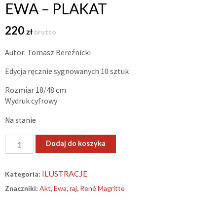
EWA – PLAKAT
220
zł
brutto
Autor: Tomasz Bereźnicki
Edycja ręcznie sygnowanych 10 sztuk
Rozmiar 18/48 cm
Wydruk cyfrowy
Na stanie
ilość
Dodaj do koszyka
Ewa
–
ILUSTRACJE
Kategoria:
plakat
Znaczniki:
Akt
,
Ewa
,
raj
,
René Magritte