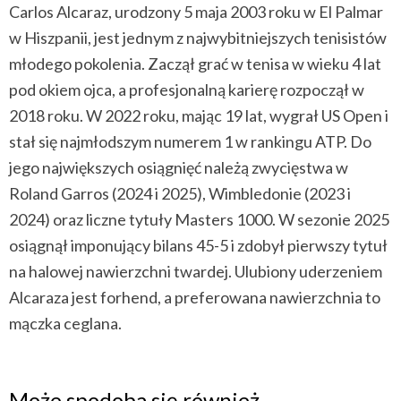
Carlos Alcaraz, urodzony 5 maja 2003 roku w El Palmar
w Hiszpanii, jest jednym z najwybitniejszych tenisistów
młodego pokolenia. Zaczął grać w tenisa w wieku 4 lat
pod okiem ojca, a profesjonalną karierę rozpoczął w
2018 roku. W 2022 roku, mając 19 lat, wygrał US Open i
stał się najmłodszym numerem 1 w rankingu ATP. Do
jego największych osiągnięć należą zwycięstwa w
Roland Garros (2024 i 2025), Wimbledonie (2023 i
2024) oraz liczne tytuły Masters 1000. W sezonie 2025
osiągnął imponujący bilans 45-5 i zdobył pierwszy tytuł
na halowej nawierzchni twardej. Ulubiony uderzeniem
Alcaraza jest forhend, a preferowana nawierzchnia to
mączka ceglana.
Może spodoba się również…