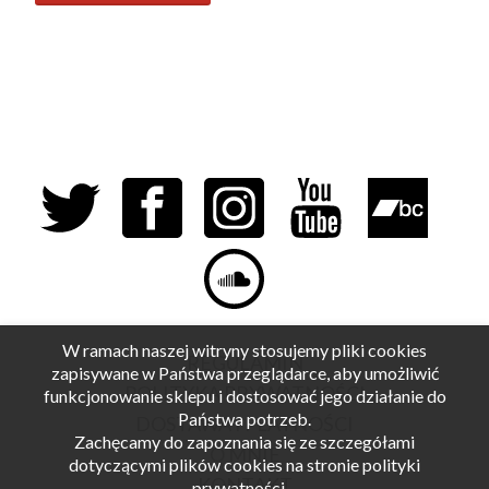
W ramach naszej witryny stosujemy pliki cookies
REGULAMIN
zapisywane w Państwa przeglądarce, aby umożliwić
POLITYKA PRYWATNOŚCI
funkcjonowanie sklepu i dostosować jego działanie do
Państwa potrzeb.
DOSTAWA I PŁATNOŚCI
Zachęcamy do zapoznania się ze szczegółami
O MNIE
dotyczącymi plików cookies na stronie polityki
KONTAKT
prywatności.