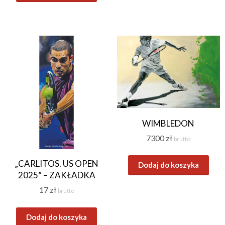
WIMBLEDON
7300
zł
brutto
„CARLITOS. US OPEN
Dodaj do koszyka
2025” – ZAKŁADKA
17
zł
brutto
Dodaj do koszyka