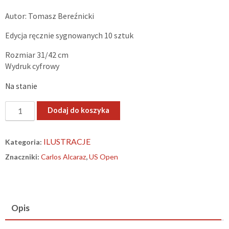
Autor: Tomasz Bereźnicki
Edycja ręcznie sygnowanych 10 sztuk
Rozmiar 31/42 cm
Wydruk cyfrowy
Na stanie
ilość
Dodaj do koszyka
„Carlitos.
US
ILUSTRACJE
Kategoria:
OPEN
Znaczniki:
Carlos Alcaraz
,
US Open
2025”
–
limitowany
print
Opis