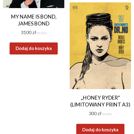
MY NAME IS BOND,
JAMES BOND
3100
zł
brutto
Dodaj do koszyka
„HONEY RYDER”
(LIMITOWANY PRINT A3)
300
zł
brutto
Dodaj do koszyka