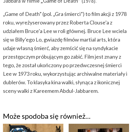
Jabbara w filmie „
Game of Death
” (1978).
„Game of Death” (pol. „Gra śmierci”) to film akcji z 1978
roku, wyreżyserowany przez Roberta Clouse’a z
udziałem Bruce’a Lee w roli głównej. Bruce Lee wciela
się w Billy’ego Lo, gwiazdę filmów martial arts, która
udaje własną śmierć, aby zemścić się na syndykacie
przestępczym próbującym go zabić. Film jest znany z
tego, że został ukończony po przedwczesnej śmierci
Lee w 1973 roku, wykorzystując archiwalne materiały i
dublerów. To klasyka kina walki, słynąca z ikonicznej
sceny walki z Kareemem Abdul-Jabbarem.
Może spodoba się również…