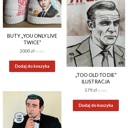
BUTY „YOU ONLY LIVE
TWICE”
2000
zł
brutto
Dodaj do koszyka
„TOO OLD TO DIE”
ILUSTRACJA
179
zł
brutto
Dodaj do koszyka