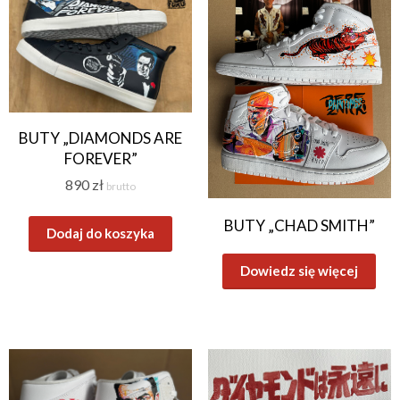
BUTY „DIAMONDS ARE
FOREVER”
890
zł
brutto
BUTY „CHAD SMITH”
Dodaj do koszyka
Dowiedz się więcej