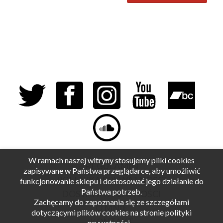
W ramach naszej witryny stosujemy pliki cookies
REGULAMIN
zapisywane w Państwa przeglądarce, aby umożliwić
POLITYKA PRYWATNOŚCI
funkcjonowanie sklepu i dostosować jego działanie do
Państwa potrzeb.
DOSTAWA I PŁATNOŚCI
Zachęcamy do zapoznania się ze szczegółami
O MNIE
dotyczącymi plików cookies na stronie polityki
KONTAKT
prywatności.