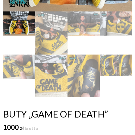
BUTY „GAME OF DEATH”
1000
zł
brutto