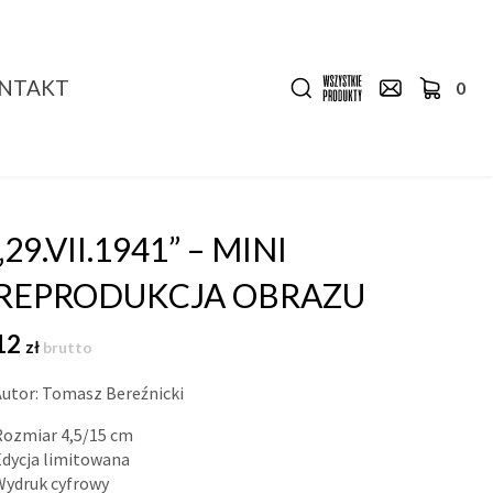
NTAKT
0
„29.VII.1941” – MINI
REPRODUKCJA OBRAZU
12
zł
brutto
Autor: Tomasz Bereźnicki
Rozmiar 4,5/15 cm
Edycja limitowana
Wydruk cyfrowy