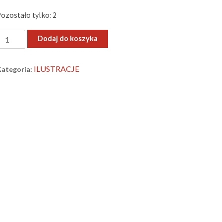
Pozostało tylko: 2
lość
Dodaj do koszyka
29.VII.1941”
–
ILUSTRACJE
Kategoria:
ini
eprodukcja
brazu