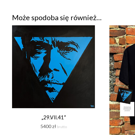
Może spodoba się również…
„29.VII.41”
5400
zł
brutto