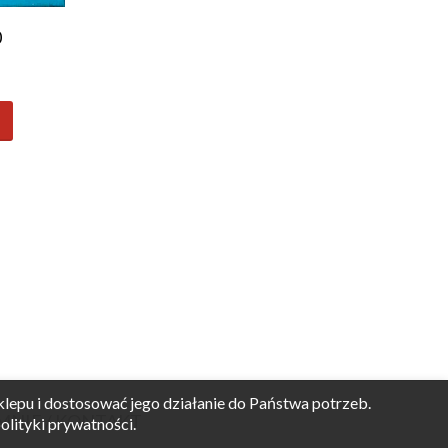
0
lepu i dostosować jego działanie do Państwa potrzeb.
MNIE
KONTAKT
olityki prywatności.