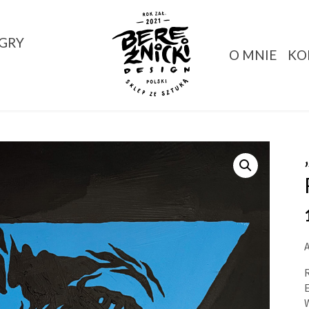
GRY
O MNIE
KO