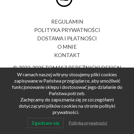
REGULAMIN
POLITYKA PRYWATNOŚCI
DOSTAWA I PŁATNOŚCI
O MNIE
KONTAKT
© 2022-2025
TOMASZ BEREŹNICKI DESIGN
W ramach naszej witryny stosujemy pliki cookies
zapisywane w Państwa przeglądarce, aby umożliwić
funkcjonowanie sklepu i dostosować jego działanie do
Państwa potrzeb.
Zachęcamy do zapoznania się ze szczegółami
dotyczącymi plików cookies na stronie polityki
prywatności.
Zgadzam się
Polityka prywatności