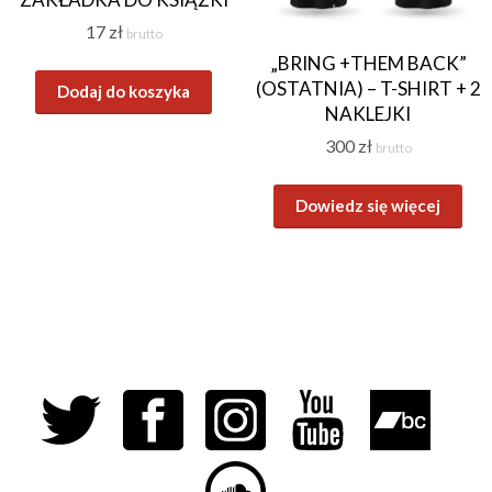
17
zł
brutto
„BRING +THEM BACK”
(OSTATNIA) – T-SHIRT + 2
Dodaj do koszyka
NAKLEJKI
300
zł
brutto
Dowiedz się więcej