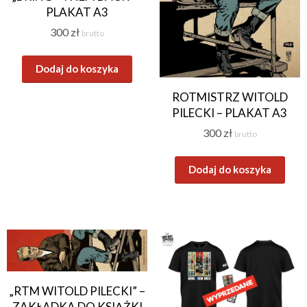
PLAKAT A3
300
zł
brutto
Dodaj do koszyka
ROTMISTRZ WITOLD
PILECKI – PLAKAT A3
300
zł
brutto
Dodaj do koszyka
„RTM WITOLD PILECKI” –
ZAKŁADKA DO KSIĄŻKI