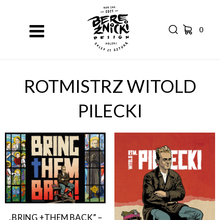
0
ROTMISTRZ WITOLD
PILECKI
„BRING +THEM BACK” –