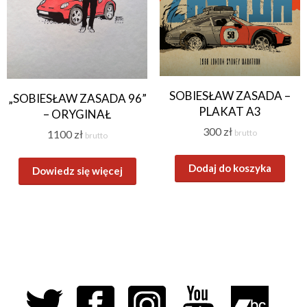
SOBIESŁAW ZASADA –
„SOBIESŁAW ZASADA 96”
PLAKAT A3
– ORYGINAŁ
300
zł
1100
zł
brutto
brutto
Dodaj do koszyka
Dowiedz się więcej