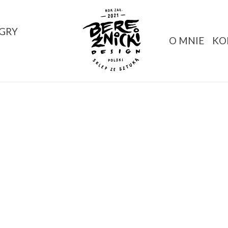
GRY
O MNIE
KO