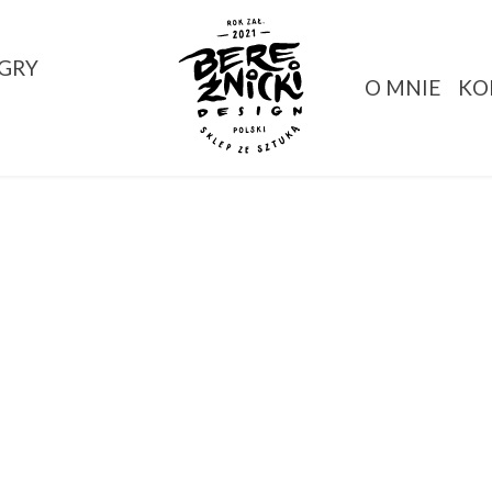
GRY
O MNIE
KO