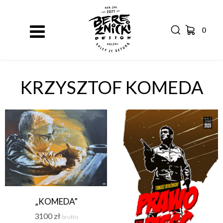
0
KRZYSZTOF KOMEDA
„KOMEDA”
3100
zł
brutto