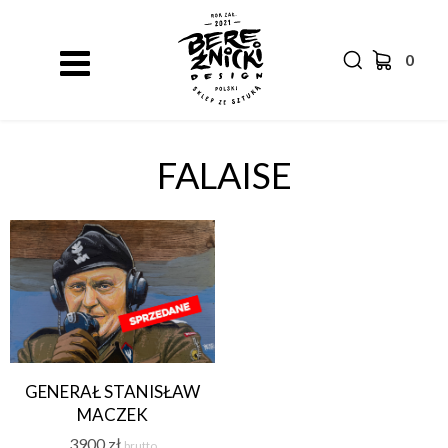
0
FALAISE
GENERAŁ STANISŁAW
MACZEK
3900
zł
brutto